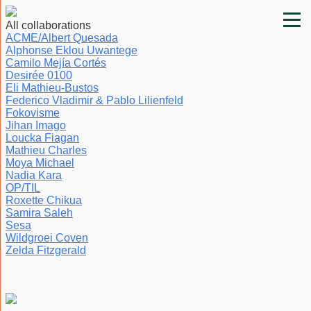
All collaborations
ACME/Albert Quesada
Alphonse Eklou Uwantege
Camilo Mejía Cortés
Desirée 0100
Eli Mathieu-Bustos
Federico Vladimir & Pablo Lilienfeld
Fokovisme
Jihan Imago
Loucka Fiagan
Mathieu Charles
Moya Michael
Nadia Kara
OP/TIL
Roxette Chikua
Samira Saleh
Sesa
Wildgroei Coven
Zelda Fitzgerald