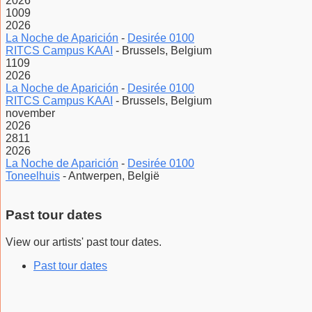
2026
10
09
2026
La Noche de Aparición
-
Desirée 0100
RITCS Campus KAAI
-
Brussels, Belgium
11
09
2026
La Noche de Aparición
-
Desirée 0100
RITCS Campus KAAI
-
Brussels, Belgium
november
2026
28
11
2026
La Noche de Aparición
-
Desirée 0100
Toneelhuis
-
Antwerpen, België
Past tour dates
View our artists' past tour dates.
Past tour dates